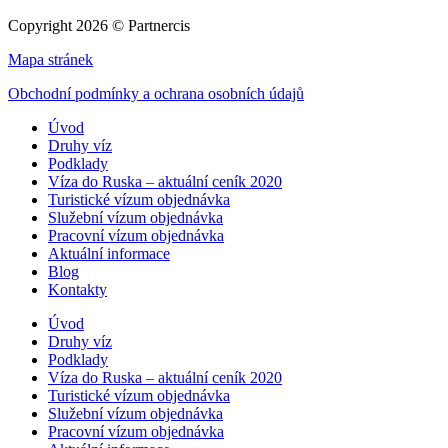
Copyright 2026 © Partnercis
Mapa stránek
Obchodní podmínky a ochrana osobních údajů
Úvod
Druhy víz
Podklady
Víza do Ruska – aktuální ceník 2020
Turistické vízum objednávka
Služební vízum objednávka
Pracovní vízum objednávka
Aktuální informace
Blog
Kontakty
Úvod
Druhy víz
Podklady
Víza do Ruska – aktuální ceník 2020
Turistické vízum objednávka
Služební vízum objednávka
Pracovní vízum objednávka