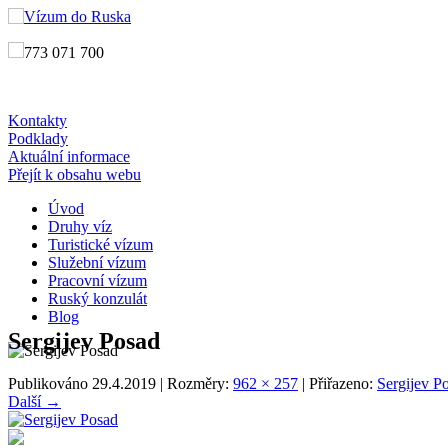
773 071 700
Kontakty
Podklady
Aktuální informace
Přejít k obsahu webu
Úvod
Druhy víz
Turistické vízum
Služební vízum
Pracovní vízum
Ruský konzulát
Blog
Sergijev Posad
Publikováno
29.4.2019
| Rozměry:
962 × 257
| Přiřazeno:
Sergijev P
Další →