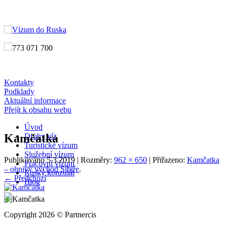
773 071 700
Kontakty
Podklady
Aktuální informace
Přejít k obsahu webu
Úvod
Kamčatka
Druhy víz
Turistické vízum
Služební vízum
Publikováno
5.3.2019
| Rozměry:
962 × 650
| Přiřazeno:
Kamčatka
Pracovní vízum
– ohnivý východ Sibiře
.
Ruský konzulát
← Předchozí
Blog
Copyright 2026 © Partnercis