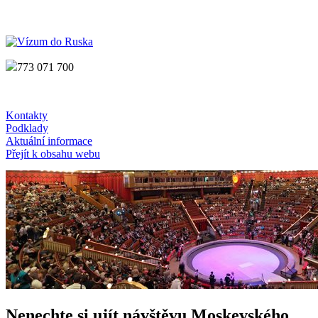
773 071 700
Kontakty
Podklady
Aktuální informace
Přejít k obsahu webu
Úvod
Druhy víz
Turistické vízum
Služební vízum
Pracovní vízum
Ruský konzulát
Blog
Nenechte si ujít návštěvu Moskevského