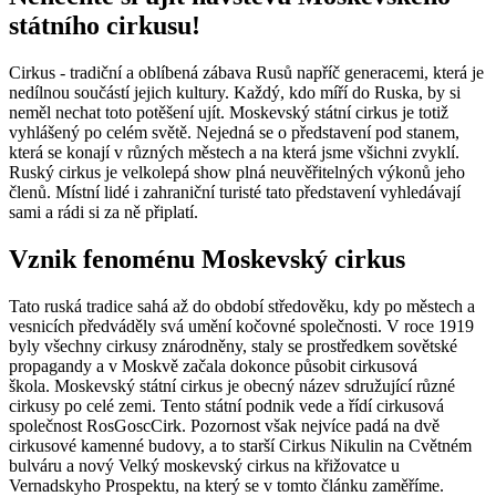
státního cirkusu!
Cirkus - tradiční a oblíbená zábava Rusů napříč generacemi, která je
nedílnou součástí jejich kultury. Každý, kdo míří do Ruska, by si
neměl nechat toto potěšení ujít. Moskevský státní cirkus je totiž
vyhlášený po celém světě. Nejedná se o představení pod stanem,
která se konají v různých městech a na která jsme všichni zvyklí.
Ruský cirkus je velkolepá show plná neuvěřitelných výkonů jeho
členů. Místní lidé i zahraniční turisté tato představení vyhledávají
sami a rádi si za ně připlatí.
Vznik fenoménu Moskevský cirkus
Tato ruská tradice sahá až do období středověku, kdy po městech a
vesnicích předváděly svá umění kočovné společnosti. V roce 1919
byly všechny cirkusy znárodněny, staly se prostředkem sovětské
propagandy a v Moskvě začala dokonce působit cirkusová
škola. Moskevský státní cirkus je obecný název sdružující různé
cirkusy po celé zemi. Tento státní podnik vede a řídí cirkusová
společnost RosGoscCirk. Pozornost však nejvíce padá na dvě
cirkusové kamenné budovy, a to starší Cirkus Nikulin na Cvětném
bulváru a nový Velký moskevský cirkus na křižovatce u
Vernadskyho Prospektu, na který se v tomto článku zaměříme.