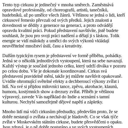
Tento typ cirkusu je jedinečný v mnoha směrech. Zaměstnává
opravdové profesionály, od choreografů, artistů, tanečníků,
hudebníků, až po umělce všech žánrů. Většinou se jedná o lidi, kteří
cirkusové řemeslo převzali od svých předků. Jejich znalosti a
dovednosti se dědily z generace na generaci, a proto odvádějí
opravdu kvalitní práci. Pokud představení navštívíte, jistě budete
souhlasit, že jsou pro svoji práci nadšení a dělají ji s láskou. Tolik
energie se vidí málokdy a umělci do svých výkonů vkládají
neuvěřitelné množství úsilí, času a kreativity.
Dalším typickým rysem je představení ve formě příběhu, pohádky.
Jedná se o několik jednotlivých vystoupení, která na sebe navazují.
Každý výstup je součástí jednoho celku, který udrží diváka v pozoru
po celou dobu. Vše je dokonale koordinované. Cirkus svá
představení pravidelně mění, takže jej můžete navštívit opakovaně.
Uvidíte ohromující světelné efekty a dechberoucí výkony zvířat i
lidí. Na své si přijdou milovníci tance, zpěvu, akrobacie, klaunů,
humoru, kostýmních show a drezury zvířat. Příběh je většinou
výpravný, zavede Vás například do Indie a seznámí s tamní
kulturou. Nechybí samozřejmě dějové napětí a zápletky.
Mnoho lidí má vůči cirkusům předsudky, především proto, že se
dobře nestarají o zvířata a nechávají je hladovět. Co se však týče
zvířat v Moskevském státním cirkuse, budete přesvědčeni o opaku.
Jsou zdravá, je o ně dobře postaráno a ve svých vystoupeních