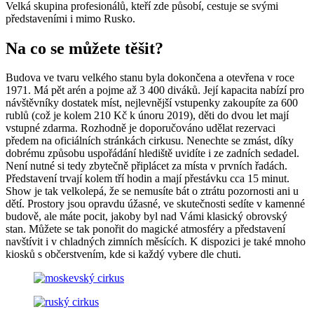
Velká skupina profesionálů, kteří zde působí, cestuje se svými
představeními i mimo Rusko.
Na co se můžete těšit?
Budova ve tvaru velkého stanu byla dokončena a otevřena v roce
1971. Má pět arén a pojme až 3 400 diváků. Její kapacita nabízí pro
návštěvníky dostatek míst, nejlevnější vstupenky zakoupíte za 600
rublů (což je kolem 210 Kč k únoru 2019), děti do dvou let mají
vstupné zdarma. Rozhodně je doporučováno udělat rezervaci
předem na oficiálních stránkách cirkusu. Nenechte se zmást, díky
dobrému způsobu uspořádání hlediště uvidíte i ze zadních sedadel.
Není nutné si tedy zbytečně připlácet za místa v prvních řadách.
Představení trvají kolem tří hodin a mají přestávku cca 15 minut.
Show je tak velkolepá, že se nemusíte bát o ztrátu pozornosti ani u
dětí. Prostory jsou opravdu úžasné, ve skutečnosti sedíte v kamenné
budově, ale máte pocit, jakoby byl nad Vámi klasický obrovský
stan. Můžete se tak ponořit do magické atmosféry a představení
navštívit i v chladných zimních měsících. K dispozici je také mnoho
kiosků s občerstvením, kde si každý vybere dle chuti.