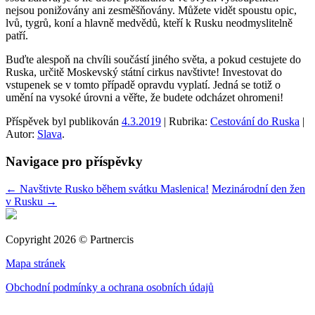
nejsou ponižovány ani zesměšňovány. Můžete vidět spoustu opic,
lvů, tygrů, koní a hlavně medvědů, kteří k Rusku neodmyslitelně
patří.
Buďte alespoň na chvíli součástí jiného světa, a pokud cestujete do
Ruska, určitě Moskevský státní cirkus navštivte! Investovat do
vstupenek se v tomto případě opravdu vyplatí. Jedná se totiž o
umění na vysoké úrovni a věřte, že budete odcházet ohromeni!
Příspěvek byl publikován
4.3.2019
| Rubrika:
Cestování do Ruska
|
Autor:
Slava
.
Navigace pro příspěvky
←
Navštivte Rusko během svátku Maslenica!
Mezinárodní den žen
v Rusku
→
Copyright 2026 © Partnercis
Mapa stránek
Obchodní podmínky a ochrana osobních údajů